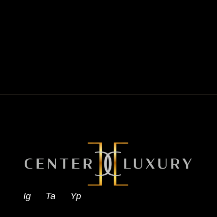
Ig
Ta
Yp