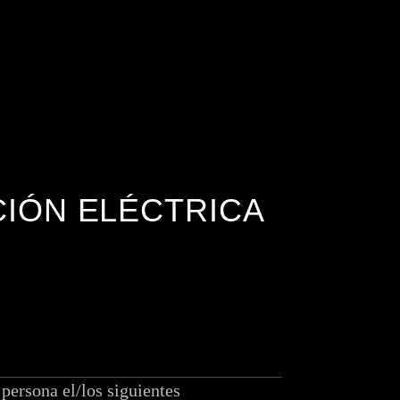
Consejos y guías de
Depilación beneficios
depilación
Zonas de depilación
Métodos de depilación
Consejos y guías de
depilación
CIÓN ELÉCTRICA
ersona el/los siguientes