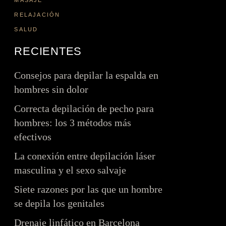
Consejos y guías de
MASAJE
Depilación beneficios
RELAJACIÓN
depilación
Zonas de depilación
SALUD
Métodos de depilación
RECIENTES
Consejos y guías de
depilación
Consejos para depilar la espalda en
hombres sin dolor
Correcta depilación de pecho para
hombres: los 3 métodos más
efectivos
La conexión entre depilación láser
masculina y el sexo salvaje
Siete razones por las que un hombre
se depila los genitales
Drenaje linfático en Barcelona