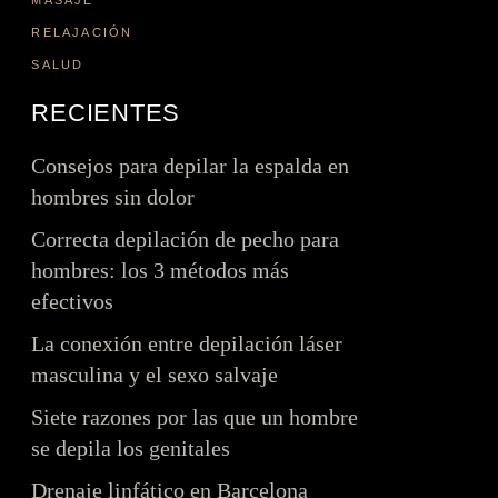
Consejos y guías de
MASAJE
Depilación beneficios
RELAJACIÓN
depilación
Zonas de depilación
SALUD
Métodos de depilación
RECIENTES
Consejos y guías de
depilación
Consejos para depilar la espalda en
hombres sin dolor
Correcta depilación de pecho para
hombres: los 3 métodos más
efectivos
La conexión entre depilación láser
masculina y el sexo salvaje
Siete razones por las que un hombre
se depila los genitales
Drenaje linfático en Barcelona